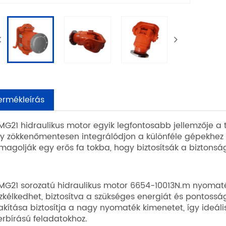
ermékleírás
MG21 hidraulikus motor egyik legfontosabb jellemzője a t
y zökkenőmentesen integrálódjon a különféle gépekhez
magolják egy erős fa tokba, hogy biztosítsák a biztonságo
MG21 sorozatú hidraulikus motor 6654-10013N.m nyoma
zkélkedhet, biztosítva a szükséges energiát és pontossá
lakítása biztosítja a nagy nyomaték kimenetet, így ideál
erbírású feladatokhoz.