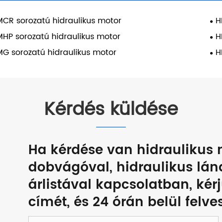
CR sorozatú hidraulikus motor
H
HP sorozatú hidraulikus motor
H
G sorozatú hidraulikus motor
H
Kérdés küldése
Ha kérdése van hidraulikus m
dobvágóval, hidraulikus lán
árlistával kapcsolatban, ké
címét, és 24 órán belül felv