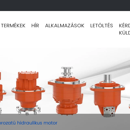
TERMÉKEK
HÍR
ALKALMAZÁSOK
LETÖLTÉS
KÉR
KÜL
rozatú hidraulikus motor