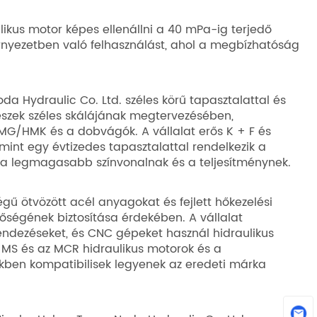
ikus motor képes ellenállni a 40 mPa-ig terjedő
rnyezetben való felhasználást, ahol a megbízhatóság
 Hydraulic Co. Ltd. széles körű tapasztalattal és
részek széles skálájának megtervezésében,
G/HMK és a dobvágók. A vállalat erős K + F és
int egy évtizedes tapasztalattal rendelkezik a
ek a legmagasabb színvonalnak és a teljesítménynek.
ű ötvözött acél anyagokat és fejlett hőkezelési
őségének biztosítása érdekében. A vállalat
rendezéseket, és CNC gépeket használ hidraulikus
z MS és az MCR hidraulikus motorok és a
tékben kompatibilisek legyenek az eredeti márka