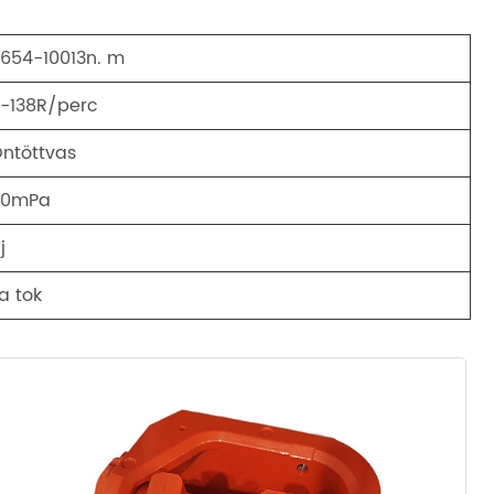
654-10013n. m
-138R/perc
ntöttvas
40mPa
j
a tok