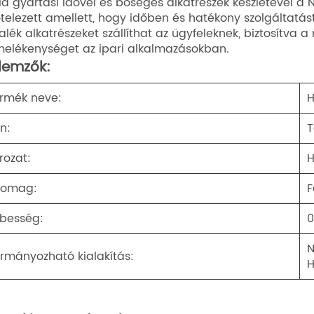
id gyártási idővel és bőséges alkatrészek készletével a
ötelezett amellett, hogy időben és hatékony szolgáltatás
talék alkatrészeket szállíthat az ügyfeleknek, biztosítva a
melékenységet az ipari alkalmazásokban.
llemzők:
rmék neve:
H
ín:
T
rozat:
H
somag:
F
besség:
0
N
rmányozható kialakítás:
H