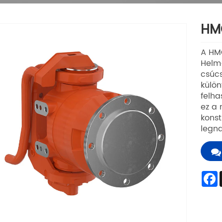
HMG
A HMG
Helm-
csúcs
külön
felha
ez a 
konst
legna