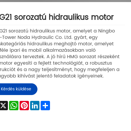
21 sorozatú hidraulikus motor
21 sorozatú hidraulikus motor, amelyet a Ningbo
Tower Noda Hydraulic Co. Ltd. gyárt, egy
kategóriás hidraulikus meghajtó motor, amelyet
féle ipari és mobil alkalmazásokban való
sználásra terveztek. A jó hírű HMG sorozat részeként
motor egyesíti a fejlett technológiát, a robusztus
rukciót és a nagy teljesítményt, hogy megfeleljen a
gyobb kihívást jelentő feladatok igényeinek.
Kérdés küldése
Facebook
X
WhatsApp
Pinterest
LinkedIn
Share