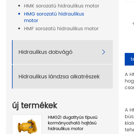
HMK sorozatú hidraulikus motor
HMG sorozatú hidraulikus
motor
HMF sorozatú hidraulikus motor
Hidraulikus dobvágó

t
A H
Hidraulikus lándzsa alkatrészek
hog
cso
új termékek
A H
büs
HMG21 dugattyús típusú
kia
kormányozható hajtású
hidraulikus motor
teh