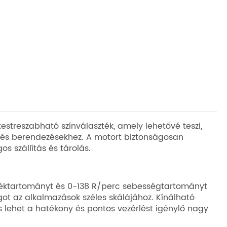
estreszabható színválaszték, amely lehetővé teszi,
 és berendezésekhez. A motort biztonságosan
s szállítás és tárolás.
téktartományt és 0-138 R/perc sebességtartományt
got az alkalmazások széles skálájához. Kínálható
is lehet a hatékony és pontos vezérlést igénylő nagy