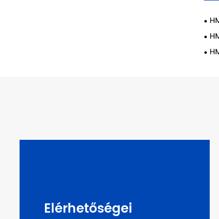
HM
HM
HM
Elérhetőségei