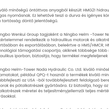
iváló minőségű öntöttvas anyagból készült HMG21 hidraul
as nyomásnak. Ez lehetővé teszi a durva és igényes kö
a tartósság döntő jelentőségű.
ingbo Wenkui Group tagjaként a Ningbo Helm -Tower Noda
kértelemmel rendelkezik a hidraulikus motorok és alkat
rtásában és exportálásában, beleértve a HMS/HMCR, HM
hnológiai támogatási csoportja, akiknek többsége több m
raulikus iparban, biztosítja, hogy termékei megfeleljen
ingbo Helm-Tower Noda Hydraulic Co. Ltd. kiváló minőség
yamatokat, például QPQ-t használ a termékek kiváló min
ábbfejleszti az USA -ból továbbfejlesztett feldolgozó be
orok és pótalkatrészek gyártására. Ez biztosítja, hogy a
alkatrészek méretei és teljesítményjellemzői teljes mér
rásokkal.