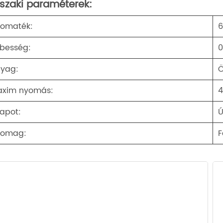
szaki paraméterek:
omaték:
6
besség:
0
yag:
Ö
xim nyomás:
lapot:
Ú
somag:
F