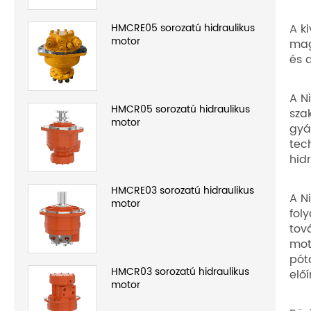
HMCRE05 sorozatú hidraulikus
A k
motor
mag
és 
A N
HMCR05 sorozatú hidraulikus
sza
motor
gyá
tec
hid
HMCRE03 sorozatú hidraulikus
A N
motor
fol
tov
mot
pót
HMCR03 sorozatú hidraulikus
előí
motor