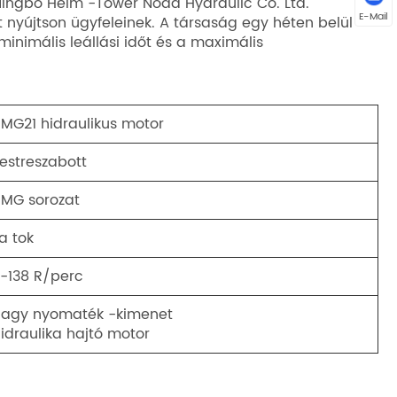
 Ningbo Helm -Tower Noda Hydraulic Co. Ltd.
E-Mail
t nyújtson ügyfeleinek. A társaság egy héten belül
 minimális leállási időt és a maximális
MG21 hidraulikus motor
estreszabott
MG sorozat
a tok
-138 R/perc
agy nyomaték -kimenet
idraulika hajtó motor