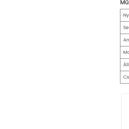
Mű
Ny
Se
An
Ma
Ál
C