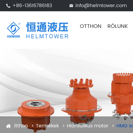
+86-13616786183
info@helmtower.com


OTTHON
RÓLUNK
itthon
Termékek
Hidraulikus motor
HMG so