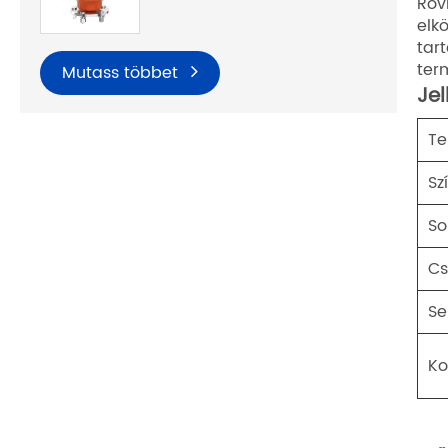
Röv
elk
tar
ter
Mutass többet
Je
Te
Sz
So
C
Se
Ko